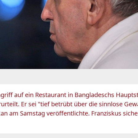
ngriff auf ein Restaurant in Bangladeschs Haupts
rteilt. Er sei "tief betrübt über die sinnlose Ge
kan am Samstag veröffentlichte. Franziskus sich