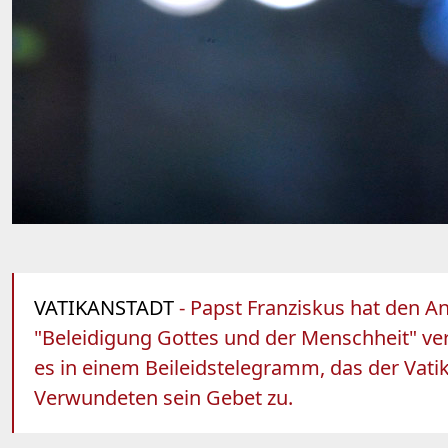
VATIKANSTADT
- Papst Franziskus hat den A
"Beleidigung Gottes und der Menschheit" veru
es in einem Beileidstelegramm, das der Vati
Verwundeten sein Gebet zu.