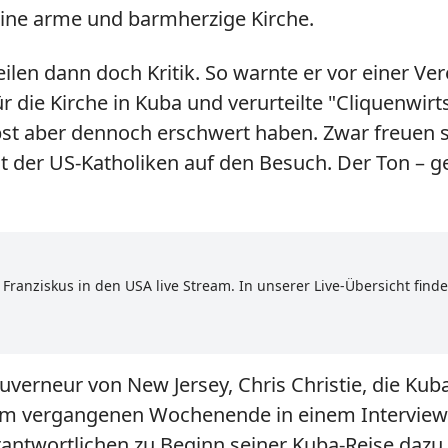
 eine arme und barmherzige Kirche.
ilen dann doch Kritik. So warnte er vor einer V
ür die Kirche in Kuba und verurteilte "Cliquenwirt
pst aber dennoch erschwert haben. Zwar freuen 
t der US-Katholiken auf den Besuch. Der Ton – g
t Franziskus in den USA live Stream. In unserer Live-Übersicht find
rneur von New Jersey, Chris Christie, die Kuba-Po
er am vergangenen Wochenende in einem Intervie
Verantwortlichen zu Beginn seiner Kuba-Reise da