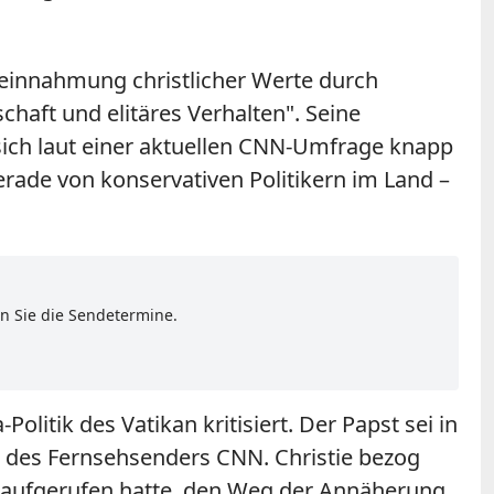
ereinnahmung christlicher Werte durch
schaft und elitäres Verhalten". Seine
sich laut einer aktuellen CNN-Umfrage knapp
erade von konservativen Politikern im Land –
en Sie die Sendetermine.
litik des Vatikan kritisiert. Der Papst sei in
w des Fernsehsenders CNN. Christie bezog
zu aufgerufen hatte, den Weg der Annäherung