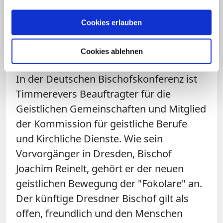
Vatikan bekannt. Der 63-Jährige folgt damit auf
Heiner Koch (61), der im September vergangenen
Cookies erlauben
Jahres als Erzbischof nach Berlin gewechselt war.
Zum Artikel
Cookies ablehnen
In der Deutschen Bischofskonferenz ist
Timmerevers Beauftragter für die
Geistlichen Gemeinschaften und Mitglied
der Kommission für geistliche Berufe
und Kirchliche Dienste. Wie sein
Vorvorgänger in Dresden, Bischof
Joachim Reinelt, gehört er der neuen
geistlichen Bewegung der "Fokolare" an.
Der künftige Dresdner Bischof gilt als
offen, freundlich und den Menschen