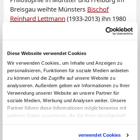
Breisgau weihte Münsters
Bischof
Reinhard Lettmann
(1933-2013) ihn 1980
zum Priester. 1984 berief Lettmann ihn
zum stellvertretenden Leiter am
Theologenkonvikt Collegium
Diese Webseite verwendet Cookies
Borromaeum in Münster und zum
Wir verwenden Cookies, um Inhalte und Anzeigen zu
Domvikar. Von 1989 bis zu seiner
personalisieren, Funktionen für soziale Medien anbieten
Bischofsweihe 2001 war Timmerevers
zu können und die Zugriffe auf unsere Website zu
Pfarrer in Visbek.
analysieren. Außerdem geben wir Informationen zu Ihrer
Verwendung unserer Website an unsere Partner für
soziale Medien, Werbung und Analysen weiter. Unsere
Linktipp: Timmerevers wird Bischof von
Partner führen diese Informationen möglicherweise mit
Dresden-Meißen
weiteren Daten zusammen, die Sie ihnen bereitgestellt
Der bisherige münstersche Weihbischof Heinrich
haben oder die sie im Rahmen Ihrer Nutzung der Dienste
Timmerevers wird neuer Bischof von Dresden-
gesammelt haben.
Meißen. Das gaben am Freitagmittag zeitgleich die
verwendet Cookies
Diözesen Münster und Dresden-Meißen sowie der