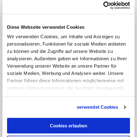
Mitte", bei dem Extreme keine Chance
hatten.
Die Last des Konzils spürte der Kardinal
Diese Webseite verwendet Cookies
jedoch erst nach dessen Beendigung auf
Wir verwenden Cookies, um Inhalte und Anzeigen zu
seinen Schultern. Döpfner wirkte in der
personalisieren, Funktionen für soziale Medien anbieten
zu können und die Zugriffe auf unsere Website zu
Päpstlichen Kommission für Ehefragen
analysieren. Außerdem geben wir Informationen zu Ihrer
mit. Seine Enttäuschung war groß, als
Verwendung unserer Website an unsere Partner für
Papst Paul VI., der das Konzil zu Ende
soziale Medien, Werbung und Analysen weiter. Unsere
geführt hatte, das Mehrheitsgutachten
Partner führen diese Informationen möglicherweise mit
weiteren Daten zusammen, die Sie ihnen bereitgestellt
seiner Berater verwarf. Die Folge war
haben oder die sie im Rahmen Ihrer Nutzung der Dienste
1968 die umstrittene Enzyklika
gesammelt haben.
verwendet Cookies
"Humanae vitae" mit dem Verbot
empfängnisverhütender Mittel.
Cookies erlauben
"Königssteiner Erklärung"