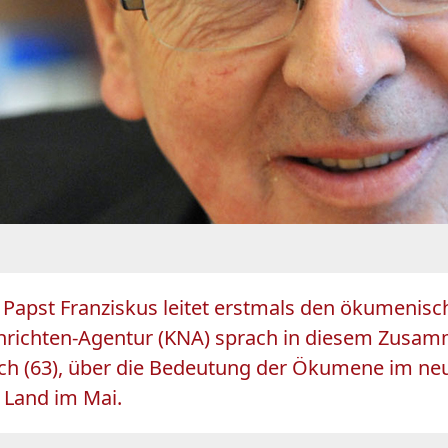
 Papst Franziskus leitet erstmals den ökumenis
Nachrichten-Agentur (KNA) sprach in diesem Zus
och (63), über die Bedeutung der Ökumene im neu
e Land im Mai.