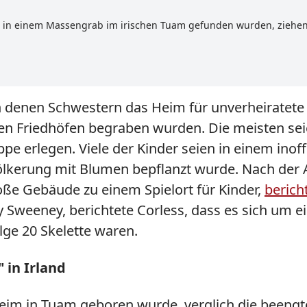
 in einem Massengrab im irischen Tuam gefunden wurden, ziehen 
in denen Schwestern das Heim für unverheiratete
chen Friedhöfen begraben wurden. Die meisten sei
e erlegen. Viele der Kinder seien in einem inof
ölkerung mit Blumen bepflanzt wurde. Nach der
e Gebäude zu einem Spielort für Kinder,
berich
y Sweeney, berichtete Corless, dass es sich um e
lge 20 Skelette waren.
 in Irland
eim in Tuam geboren wurde, verglich die beengt