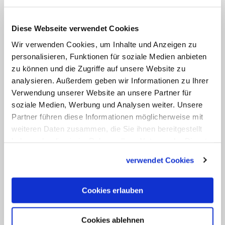
Jahr 2009.
Diese Webseite verwendet Cookies
Die Staatsanwaltschaft von Savona wollte
Wir verwenden Cookies, um Inhalte und Anzeigen zu
sich auf Anfrage der Katholischen
personalisieren, Funktionen für soziale Medien anbieten
Nachrichten-Agentur (KNA) nicht dazu
zu können und die Zugriffe auf unsere Website zu
äußern. Laut dem Zeitungsbericht wird
analysieren. Außerdem geben wir Informationen zu Ihrer
Verwendung unserer Website an unsere Partner für
auch gegen Pietro Tartarotti, der das
soziale Medien, Werbung und Analysen weiter. Unsere
Diözesaninstitut bis 2014 leitete und
Partner führen diese Informationen möglicherweise mit
seinen Stellvertreter, Gianmichele Baldi,
weiteren Daten zusammen, die Sie ihnen bereitgestellt
ermittelt. Die Beiden sollen bereits zu
haben oder die sie im Rahmen Ihrer Nutzung der Dienste
gesammelt haben.
den Vorfällen befragt worden sein. (KNA)
verwendet Cookies
Cookies erlauben
Schlagworte:
Cookies ablehnen