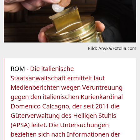
Bild: Anyka/Fotolia.com
ROM
- Die italienische
Staatsanwaltschaft ermittelt laut
Medienberichten wegen Veruntreuung
gegen den italienischen Kurienkardinal
Domenico Calcagno, der seit 2011 die
Güterverwaltung des Heiligen Stuhls
(APSA) leitet. Die Untersuchungen
beziehen sich nach Informationen der