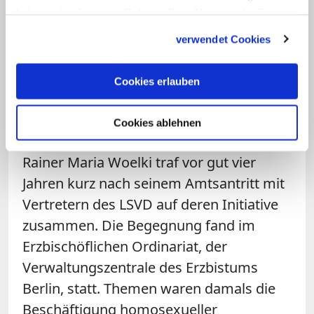
haben oder die sie im Rahmen Ihrer Nutzung der Dienste
August wandten sich nach dessen
gesammelt haben.
Angaben 95 homo- und transsexuelle
verwendet Cookies
Flüchtlinge wegen Gewaltvorfällen an
den LSVD.
Cookies erlauben
Koch ist seit vergangenem September
Cookies ablehnen
Berliner Erzbischof. Auch sein Vorgänger
Rainer Maria Woelki traf vor gut vier
Jahren kurz nach seinem Amtsantritt mit
Vertretern des LSVD auf deren Initiative
zusammen. Die Begegnung fand im
Erzbischöflichen Ordinariat, der
Verwaltungszentrale des Erzbistums
Berlin, statt. Themen waren damals die
Beschäftigung homosexueller