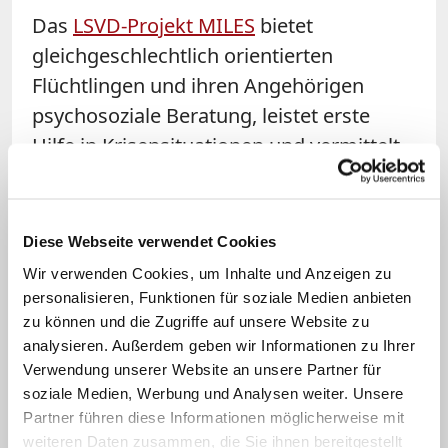
Das
LSVD-Projekt MILES
bietet
gleichgeschlechtlich orientierten
Flüchtlingen und ihren Angehörigen
psychosoziale Beratung, leistet erste
Hilfe in Krisensituationen und vermittelt
an andere Beratungseinrichtungen
weiter. Weitere Angebote von zumeist
ehrenamtlichen Mitarbeitern sind
Diese Webseite verwendet Cookies
Rechtsberatung, Vortragsreihen und
Wir verwenden Cookies, um Inhalte und Anzeigen zu
Kulturabende. Darüber hinaus hilft MILES
personalisieren, Funktionen für soziale Medien anbieten
beim Aufbau von Selbsthilfegruppen und
zu können und die Zugriffe auf unsere Website zu
analysieren. Außerdem geben wir Informationen zu Ihrer
deren Vernetzung. Für 50 besonders
Verwendung unserer Website an unsere Partner für
bedrohte Flüchtlinge besorgte das
soziale Medien, Werbung und Analysen weiter. Unsere
Zentrum eine Unterkunft in
Partner führen diese Informationen möglicherweise mit
Privatwohnungen. Seit vergangenem
weiteren Daten zusammen, die Sie ihnen bereitgestellt