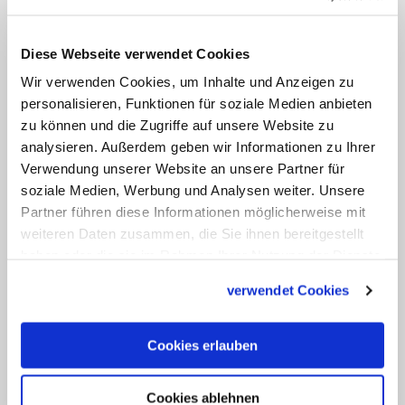
ansonsten der Tod."
Diese Webseite verwendet Cookies
Mourad: Keine Angst vor Muslimen
Wir verwenden Cookies, um Inhalte und Anzeigen zu
haben
personalisieren, Funktionen für soziale Medien anbieten
zu können und die Zugriffe auf unsere Website zu
Christen in Europa sollten laut
Mourad
analysieren. Außerdem geben wir Informationen zu Ihrer
Verwendung unserer Website an unsere Partner für
keine Angst vor Muslimen haben und
soziale Medien, Werbung und Analysen weiter. Unsere
zwischen gläubigen Muslimen und
Partner führen diese Informationen möglicherweise mit
Extremisten differenzieren. Diejenigen,
weiteren Daten zusammen, die Sie ihnen bereitgestellt
die nach Europa flüchteten, kämen nicht,
haben oder die sie im Rahmen Ihrer Nutzung der Dienste
gesammelt haben.
weil dort Wohlstand herrschte. "Sie
verwendet Cookies
wollen nach Westeuropa, weil es hier
Frieden gibt, weil die Menschen sich nach
Cookies erlauben
dem Zweiten Weltkrieg, noch mehr aber
nach dem Fall der Berliner Mauer dafür
Cookies ablehnen