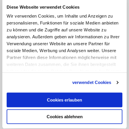
Scheibe Brot, dann macht die Ewige
Diese Webseite verwendet Cookies
Anbetung keinen Sinn". Viel interessanter
Wir verwenden Cookies, um Inhalte und Anzeigen zu
sei es, sich die Frage einmal anders
personalisieren, Funktionen für soziale Medien anbieten
zu können und die Zugriffe auf unsere Website zu
herum zu stellen: "Was sieht der Betende
analysieren. Außerdem geben wir Informationen zu Ihrer
in dem Brot, was ich nicht darin sehe?
Verwendung unserer Website an unsere Partner für
Was passiert da?".
soziale Medien, Werbung und Analysen weiter. Unsere
Partner führen diese Informationen möglicherweise mit
In der Kapelle des Maternushauses
weiteren Daten zusammen, die Sie ihnen bereitgestellt
haben oder die sie im Rahmen Ihrer Nutzung der Dienste
herrscht jedenfalls eine besondere, eine
gesammelt haben.
dichte Atmosphäre. Während das Foyer
verwendet Cookies
mit geschäftigem Trubel gefüllt ist,
Menschen reden, lachen, Schuhe auf
Cookies erlauben
dem Steinfußboden klackern, liegt die
Kapelle in Stille. Etwas später, gegen 11
Cookies ablehnen
Uhr, sitzen hier zwei Frauen. Nur die