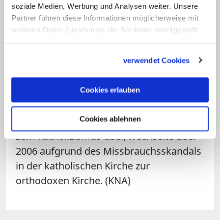
Papst Benedikt XVI. (2005-2013) sowie als
soziale Medien, Werbung und Analysen weiter. Unsere
Partner führen diese Informationen möglicherweise mit
Präfekt des Päpstlichen Hauses für Papst
weiteren Daten zusammen, die Sie ihnen bereitgestellt
Franziskus tätig.
haben oder die sie im Rahmen Ihrer Nutzung der Dienste
gesammelt haben.
Er äußerte sich am Dienstag in Rom bei
verwendet Cookies
der Vorstellung des Buchs "Die Benedikt-
Option - Eine Strategie für Christen in
Cookies erlauben
einer nachchristlichen Gesellschaft" des
Cookies ablehnen
US-Autors Rod Dreher. Dieser trat 1993
zum Katholizismus über, wechselte aber
2006 aufgrund des Missbrauchsskandals
in der katholischen Kirche zur
orthodoxen Kirche. (KNA)