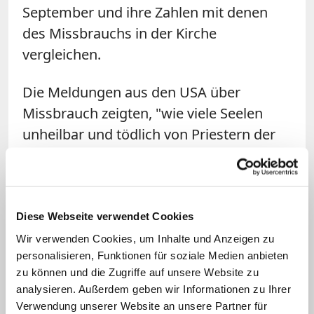
September und ihre Zahlen mit denen
des Missbrauchs in der Kirche
vergleichen.
Die Meldungen aus den USA über
Missbrauch zeigten, "wie viele Seelen
unheilbar und tödlich von Priestern der
katholischen Kirche verletzt wurden". Der
Erzbischof weiter: "Sie überbringen uns
eine Botschaft, die noch schlimmer ist,
als es der plötzliche Einsturz aller Kirchen
Diese Webseite verwendet Cookies
in Pennsylvania
sein könnte und noch
Wir verwenden Cookies, um Inhalte und Anzeigen zu
personalisieren, Funktionen für soziale Medien anbieten
dazu der 'Basilika der Unbefleckten
zu können und die Zugriffe auf unsere Website zu
Empfängnis in Washington'."
Gänswein
analysieren. Außerdem geben wir Informationen zu Ihrer
ist als Privatsekretär für den emeritierten
Verwendung unserer Website an unsere Partner für