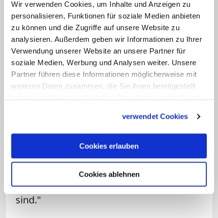
Wir verwenden Cookies, um Inhalte und Anzeigen zu
für einen richtigen Schritt: "8,50 Euro ist
personalisieren, Funktionen für soziale Medien anbieten
aber hart auf Kante genäht, das ist genau
zu können und die Zugriffe auf unsere Website zu
analysieren. Außerdem geben wir Informationen zu Ihrer
für einen Alleinlebenden die
Verwendung unserer Website an unsere Partner für
Armutsschwelle", sagt der
soziale Medien, Werbung und Analysen weiter. Unsere
Geschäftsführer des Paritätischen
Partner führen diese Informationen möglicherweise mit
Wohlfahrtsverbands, Ulrich Schneider.
weiteren Daten zusammen, die Sie ihnen bereitgestellt
haben oder die sie im Rahmen Ihrer Nutzung der Dienste
gesammelt haben.
Die Präsidentin des Sozialverbands VdK,
verwendet Cookies
Ulrike Mascher, forderte, die vollständige
Angleichung der Mütterrente. "Das Mehr
Cookies erlauben
an Rente muss auch für Frauen spürbar
sein, die so wenig Rente bekommen,
Cookies ablehnen
dass sie auf Grundsicherung angewiesen
sind."