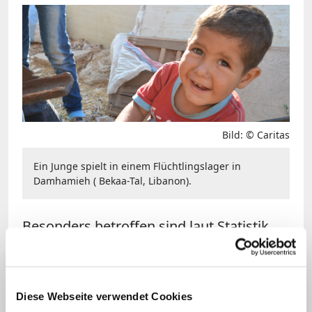
Bild: © Caritas
Ein Junge spielt in einem Flüchtlingslager in
Damhamieh ( Bekaa-Tal, Libanon).
Besonders betroffen sind laut Statistik
Frauen im Rentenalter und
Alleinerziehende sowie fast 70 Prozent
der Arbeitslosen. Fachleute halten den
Diese Webseite verwendet Cookies
für 2015 geplanten Mindestlohn daher