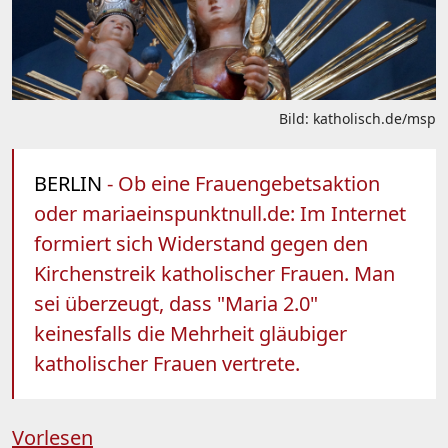
Bild: katholisch.de/msp
BERLIN
- Ob eine Frauengebetsaktion
oder mariaeinspunktnull.de: Im Internet
formiert sich Widerstand gegen den
Kirchenstreik katholischer Frauen. Man
sei überzeugt, dass "Maria 2.0"
keinesfalls die Mehrheit gläubiger
katholischer Frauen vertrete.
Vorlesen