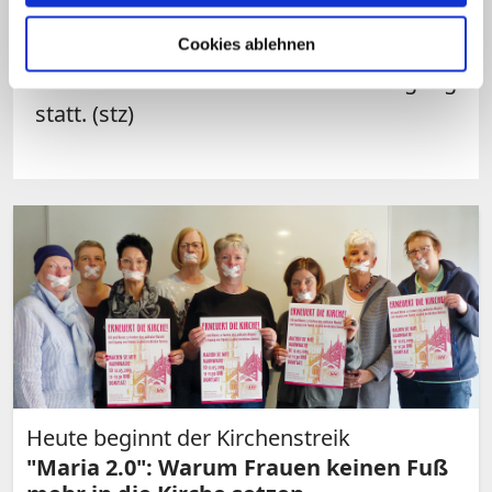
Weiheämtern in der katholischen Kirche.
Am vergangenen Wochenende fanden in
Cookies ablehnen
hunderten Orten Aktionen der Bewegung
statt. (stz)
Heute beginnt der Kirchenstreik
"Maria 2.0": Warum Frauen keinen Fuß