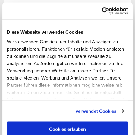
Mariengebet und ein Link zu dem
Apostolischen Schreiben "Ordinatio
sacerdotalis"
, in dem Papst Johannes
Paul II. (1978-2005) im Jahr 1994 die
Diese Webseite verwendet Cookies
Priesterweihe von Frauen "endgültig"
Wir verwenden Cookies, um Inhalte und Anzeigen zu
personalisieren, Funktionen für soziale Medien anbieten
ausgeschlossen hatte.
zu können und die Zugriffe auf unsere Website zu
analysieren. Außerdem geben wir Informationen zu Ihrer
Unter dem Motto "Maria 2.0" rufen
Verwendung unserer Website an unsere Partner für
katholische Frauen seit dem
soziale Medien, Werbung und Analysen weiter. Unsere
Wochenende zu einem bundesweiten
Partner führen diese Informationen möglicherweise mit
weiteren Daten zusammen, die Sie ihnen bereitgestellt
Kirchenstreik auf. Bis kommenden
haben oder die sie im Rahmen Ihrer Nutzung der Dienste
Samstag protestiert die von fünf Frauen
gesammelt haben.
in Münster initiierte Bewegung gegen
verwendet Cookies
eine männerdominierte Kirche und für
den Zugang von Frauen zu den
Cookies erlauben