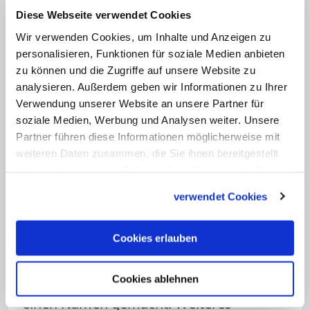
Lernprogramm zur Vorbeugung von
Diese Webseite verwendet Cookies
sexuellem Missbrauch.
Wir verwenden Cookies, um Inhalte und Anzeigen zu
personalisieren, Funktionen für soziale Medien anbieten
Kardinal O'Malley einziger ranghoher
zu können und die Zugriffe auf unsere Website zu
Geistlicher
analysieren. Außerdem geben wir Informationen zu Ihrer
Verwendung unserer Website an unsere Partner für
Einziger ranghoher Geistlicher in der
soziale Medien, Werbung und Analysen weiter. Unsere
Kommission ist der Bostoner Kardinal
Partner führen diese Informationen möglicherweise mit
weiteren Daten zusammen, die Sie ihnen bereitgestellt
Sean Patrick O'Malley. Der Kapuziner
haben oder die sie im Rahmen Ihrer Nutzung der Dienste
gehört dem Kardinalsrat an,
der den
gesammelt haben.
verwendet Cookies
Papst bei der Reform der Kurie und der
Leitung der Weltkirche berät. O'Malley
hat sich als Verfechter einer Null-
Cookies erlauben
Toleranz-Strategie im Kampf gegen
Cookies ablehnen
sexuellen Missbrauch in seinem Bistum
einen Namen gemacht. Weiteres