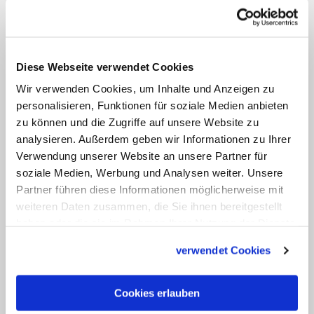
Sarah Schortemeyer
VIDEO ANSEHEN
Diese Webseite verwendet Cookies
Wir verwenden Cookies, um Inhalte und Anzeigen zu
Franziskus sprach bei seiner
personalisieren, Funktionen für soziale Medien anbieten
Generalaudienz nur auf Italienisch. Nach
zu können und die Zugriffe auf unsere Website zu
analysieren. Außerdem geben wir Informationen zu Ihrer
seiner Ansprache präsentierten
Verwendung unserer Website an unsere Partner für
Mitarbeiter des Staatssekretariats dem
soziale Medien, Werbung und Analysen weiter. Unsere
Papst in verschiedenen Sprachen die
Partner führen diese Informationen möglicherweise mit
Besuchergruppen aus den
weiteren Daten zusammen, die Sie ihnen bereitgestellt
haben oder die sie im Rahmen Ihrer Nutzung der Dienste
entsprechenden Ländern. Anschließend
gesammelt haben.
fassten sie die Ansprache des Papstes
verwendet Cookies
auf Französisch, Englisch, Deutsch,
Spanisch, Portugiesisch, Polnisch und
Cookies erlauben
Arabisch zusammen. Danach wandte