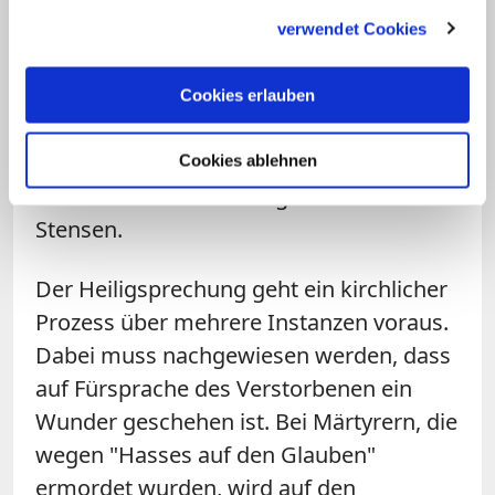
gesammelt haben.
denen am Allerheiligensonntag gedacht
verwendet Cookies
werde. Er erinnerte insbesondere an den
"Apostel des Nordens", den Heiligen
Cookies erlauben
Ansgar, den Heiligen Answer von
Ratzeburg sowie an den besonders in
Cookies ablehnen
Schwerin verehrten Seligen Niels
Stensen.
Der Heiligsprechung geht ein kirchlicher
Prozess über mehrere Instanzen voraus.
Dabei muss nachgewiesen werden, dass
auf Fürsprache des Verstorbenen ein
Wunder geschehen ist. Bei Märtyrern, die
wegen "Hasses auf den Glauben"
ermordet wurden, wird auf den