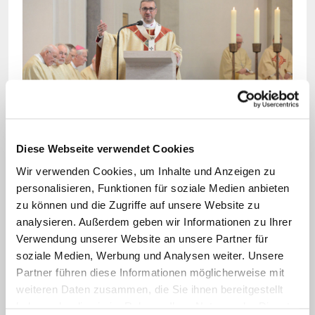
Bild: © Erzbistum Hamburg
Diese Webseite verwendet Cookies
Erzbischof Heße predigt im Hamburger Mariendom
im Gottesdienst anlässlich der Verleihung des
Wir verwenden Cookies, um Inhalte und Anzeigen zu
Palliums.
personalisieren, Funktionen für soziale Medien anbieten
zu können und die Zugriffe auf unsere Website zu
analysieren. Außerdem geben wir Informationen zu Ihrer
Die Männer hätten sich "aus ganzem
Verwendung unserer Website an unsere Partner für
Herzen für ihren Glauben eingesetzt",
soziale Medien, Werbung und Analysen weiter. Unsere
sagte der Hamburger Erzbischof. Er
Partner führen diese Informationen möglicherweise mit
hoffe, dass sie bald in einer Reihe mit den
weiteren Daten zusammen, die Sie ihnen bereitgestellt
haben oder die sie im Rahmen Ihrer Nutzung der Dienste
anderen Glaubenszeugen stünden,