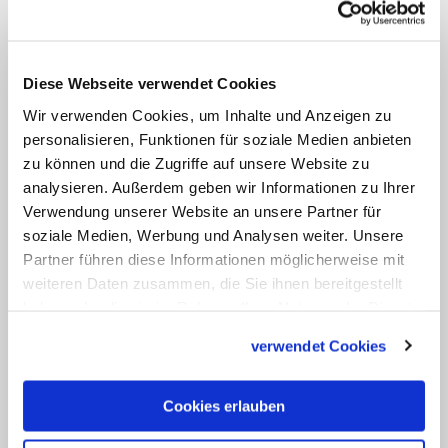
Provenienz ohnehin. Ravasi wünscht sich,
dass die Frauen nicht nur diese Dialoge
und die Performance des Kulturrates
Diese Webseite verwendet Cookies
darin begutachten. Darüber hinaus sollen
Wir verwenden Cookies, um Inhalte und Anzeigen zu
sie dem Rat komplett neue Themenfelder
personalisieren, Funktionen für soziale Medien anbieten
vorschlagen: "Wege, die wir Männer hier
zu können und die Zugriffe auf unsere Website zu
analysieren. Außerdem geben wir Informationen zu Ihrer
noch nie gegangen sind", bekennt Ravasi.
Verwendung unserer Website an unsere Partner für
Der Kulturrat bestehe ja nur aus
soziale Medien, Werbung und Analysen weiter. Unsere
Männern,
Frauen erledigten hier bloß
Partner führen diese Informationen möglicherweise mit
Verwaltungsarbeiten.
weiteren Daten zusammen, die Sie ihnen bereitgestellt
haben oder die sie im Rahmen Ihrer Nutzung der Dienste
gesammelt haben.
Frauenrat soll internationaler und
verwendet Cookies
interreligiöser werden
Cookies erlauben
Ravasi würde einen Frauenrat auch