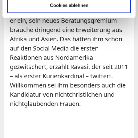
anderen vatikanischen Behörden
Cookies ablehnen
empfehlen. Und schuldbewusst gesteht
er ein, sein neues Beratungsgremium
brauche dringend eine Erweiterung aus
Afrika und Asien. Das hätten ihm schon
auf den Social Media die ersten
Reaktionen aus Nordamerika
gezwitschert, erzählt Ravasi, der seit 2011
– als erster Kurienkardinal – twittert.
Willkommen sei ihm besonders auch die
Kandidatur von nichtchristlichen und
nichtglaubenden Frauen.