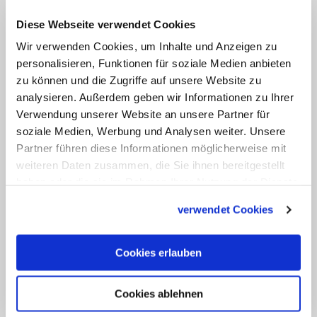
müsse sie mit Einschnitten von etwa 50
Diese Webseite verwendet Cookies
Prozent rechnen. Nur durch
Wir verwenden Cookies, um Inhalte und Anzeigen zu
Einsparungen bleibe den Katholiken in
personalisieren, Funktionen für soziale Medien anbieten
Norddeutschland heute noch "Luft für
zu können und die Zugriffe auf unsere Website zu
Neues".
analysieren. Außerdem geben wir Informationen zu Ihrer
Verwendung unserer Website an unsere Partner für
Für künftige Investitionen fehlt das
soziale Medien, Werbung und Analysen weiter. Unsere
Partner führen diese Informationen möglicherweise mit
Geld
weiteren Daten zusammen, die Sie ihnen bereitgestellt
haben oder die sie im Rahmen Ihrer Nutzung der Dienste
Für 60 Prozent der anstehenden
gesammelt haben.
Investitionen fehle dem Erzbistum heute
verwendet Cookies
schon schlicht das Geld. "Es geht an die
Substanz", so Heße. Der Erzbischof
Cookies erlauben
betonte, dass der geplante
Erneuerungsprozess kein reiner
Cookies ablehnen