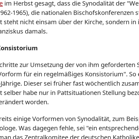
e
im Herbst gesagt, dass die Synodalität der "Weg
962-1965), die nationalen Bischofskonferenzen s
st steht nicht einsam über der Kirche, sondern in 
ranziskus damals.
Konsistorium
hritte zur Umsetzung der von ihm geforderten Syn
Vorform für ein regelmäßiges Konsistorium". So e
-Jährige. Dieser sei früher fast wöchentlich 
selber habe nur in Pattsituationen Stellung bezo
erändert worden.
ereits einige Vorformen von Synodalität, zum Be
Theologe. Was dagegen fehle, sei "ein entspreche
an das Zentralkomitee der deutschen Katholiken