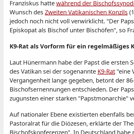
Franziskus hatte
während der Bischofssynod
Wunsch des
Zweiten Vatikanischen Konzils
(1
jedoch noch nicht voll verwirklicht. "Der Pap
Episkopat als Bischof unter Bischöfen", so F
K9-Rat als Vorform für ein regelmäßiges 
Laut Hünermann habe der Papst die ersten Sc
des Vatikan sei der sogenannte
K9-Rat
"eine 
Vergangenheit lange gegeben, betont der 86
Bischofsernennungen entschieden. Der Papst 
zugunsten einer starken "Papstmonarchie" v
Auf nationaler Ebene existierten ebenfalls b
Pastoralrat für die Diözesen, erklärte der 
Bischofskonferenzen". In Deutschland habe m