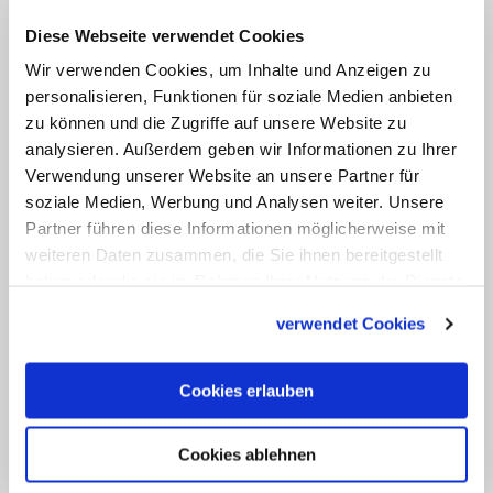
sagt sie zufrieden. Worum es geht? "Eine
Diese Webseite verwendet Cookies
junge Frau, unzufrieden mit ihrem Job
Wir verwenden Cookies, um Inhalte und Anzeigen zu
und ihrem Leben, steigt aus einer
personalisieren, Funktionen für soziale Medien anbieten
unglücklichen Liebesbeziehung aus und
zu können und die Zugriffe auf unsere Website zu
analysieren. Außerdem geben wir Informationen zu Ihrer
holt sich Rat bei einer erfahrenen
Verwendung unserer Website an unsere Partner für
Einsiedlerin." Ein autobiographisches
soziale Medien, Werbung und Analysen weiter. Unsere
Buch? Ja, zum Teil, gibt Leenen zu. "Ich
Partner führen diese Informationen möglicherweise mit
verarbeite die Geschichten und
weiteren Daten zusammen, die Sie ihnen bereitgestellt
haben oder die sie im Rahmen Ihrer Nutzung der Dienste
Begegnungen mit Menschen, die ich hier
gesammelt haben.
in meiner Klause erlebe. Aber ich
verwendet Cookies
plaudere keine Vertraulichkeiten meiner
Gesprächspartner aus!"
Cookies erlauben
Cookies ablehnen