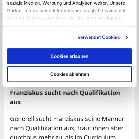
Spanier Fernando Vérgez Alzaga. Der
soziale Medien, Werbung und Analysen weiter. Unsere
kluge und menschennahe Ordensmann,
Partner führen diese Informationen möglicherweise mit
weiteren Daten zusammen, die Sie ihnen bereitgestellt
den der Papst regelmäßig am Handy
haben oder die sie im Rahmen Ihrer Nutzung der Dienste
anruft, wirkt als Generalsekretär des
gesammelt haben.
Governatorates, der "Staatsverwaltung"
verwendet Cookies
des Vatikanstaates. Argentinische
Landsleute im Vatikan, zu denen
Cookies erlauben
Bergoglio immer losen Kontakt gehalten
Cookies ablehnen
hatte, stiegen bisher nicht auf.
Franziskus sucht nach Qualifikation
aus
Generell sucht Franziskus seine Männer
nach Qualifikation aus, traut ihnen aber
durchaus mehr zu, als im Curriculum