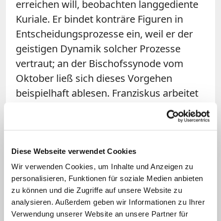
erreichen will, beobachten langgediente
Kuriale. Er bindet konträre Figuren in
Entscheidungsprozesse ein, weil er der
geistigen Dynamik solcher Prozesse
vertraut; an der Bischofssynode vom
Oktober ließ sich dieses Vorgehen
beispielhaft ablesen. Franziskus arbeitet
eher mit Eingemeindung als mit
Ausgrenzung.
Das Unwesen der Vetternwirtschaft hat
Diese Webseite verwendet Cookies
unter Jorge Mario Bergoglio kein
Wir verwenden Cookies, um Inhalte und Anzeigen zu
Heimatrecht im Vatikan. Fast nie setzt er
personalisieren, Funktionen für soziale Medien anbieten
zu können und die Zugriffe auf unsere Website zu
langjährige Freunde und Gefolgsleute an
analysieren. Außerdem geben wir Informationen zu Ihrer
zentrale Stellen. Eine Ausnahme ist der
Verwendung unserer Website an unsere Partner für