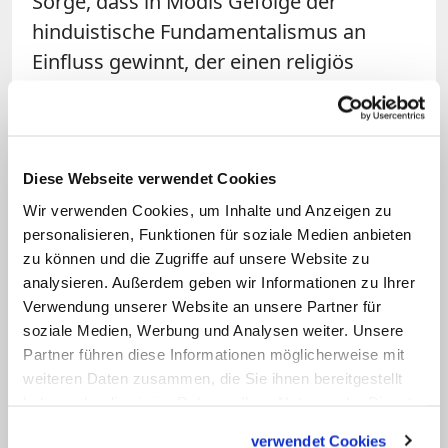
Sorge, dass in Modis Gefolge der
hinduistische Fundamentalismus an
Einfluss gewinnt, der einen religiös
homogenen Nationalstaat anstrebt. So
werden unter dem Motto "Heimkehr"
Andersgläubige zum Übertritt zum
Hinduismus ermuntert. Außerdem gibt
Diese Webseite verwendet Cookies
es den Vorschlag, Weihnachten in einen
Wir verwenden Cookies, um Inhalte und Anzeigen zu
personalisieren, Funktionen für soziale Medien anbieten
"Good Governance Day" umzubenennen.
zu können und die Zugriffe auf unsere Website zu
analysieren. Außerdem geben wir Informationen zu Ihrer
Kardinal ruft zur Mäßigung auf
Verwendung unserer Website an unsere Partner für
soziale Medien, Werbung und Analysen weiter. Unsere
Der Kardinal rief angesichts dieser
Partner führen diese Informationen möglicherweise mit
Sorgen zur Mäßigung auf. "Unsere
weiteren Daten zusammen, die Sie ihnen bereitgestellt
haben oder die sie im Rahmen Ihrer Nutzung der Dienste
Demokratie funktioniert", sagte er im
gesammelt haben.
Gespräch mit missio-Mitarbeitern. "Wir
verwendet Cookies