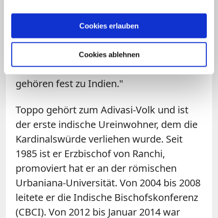
sollten Modi seine fünf Jahre im Amt Zeit
lassen. Wenn die Menschen mit ihm
Cookies erlauben
unzufrieden sind, werden sie ihn
abwählen." Von Drohungen wolle er sich
Cookies ablehnen
nicht einschüchtern lassen. "Wir Christen
gehören fest zu Indien."
Toppo gehört zum Adivasi-Volk und ist
der erste indische Ureinwohner, dem die
Kardinalswürde verliehen wurde. Seit
1985 ist er Erzbischof von Ranchi,
promoviert hat er an der römischen
Urbaniana-Universität. Von 2004 bis 2008
leitete er die Indische Bischofskonferenz
(CBCI). Von 2012 bis Januar 2014 war