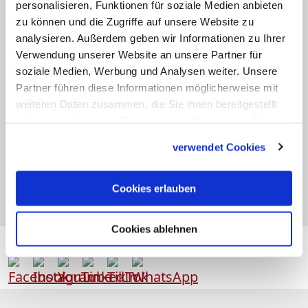
Nachbarschaft der Ephräm-Kirche wie
personalisieren, Funktionen für soziale Medien anbieten
zu können und die Zugriffe auf unsere Website zu
auch der syrisch-katholischen
analysieren. Außerdem geben wir Informationen zu Ihrer
Paulskirche; dort befindet sich ein
Verwendung unserer Website an unsere Partner für
Polizeistützpunkt des IS. (KNA)
soziale Medien, Werbung und Analysen weiter. Unsere
Partner führen diese Informationen möglicherweise mit
weiteren Daten zusammen, die Sie ihnen bereitgestellt
haben oder die sie im Rahmen Ihrer Nutzung der Dienste
gesammelt haben.
verwendet Cookies
Schlagworte:
#Irak
#Religion
#Terrorismus
Cookies erlauben
Cookies ablehnen
Folgen Sie
katholisch.de
auch hier: