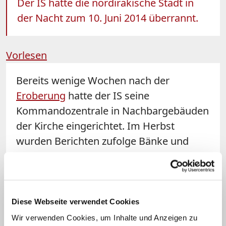
Der IS hatte die nordirakische Stadt in
der Nacht zum 10. Juni 2014 überrannt.
Vorlesen
Bereits wenige Wochen nach der
Eroberung
hatte der IS seine
Kommandozentrale in Nachbargebäuden
der Kirche eingerichtet. Im Herbst
wurden Berichten zufolge Bänke und
Einrichtungsgegenstände aus dem
Gotteshaus entfernt und zum Verkauf
angeboten. Am 9. September
verursachten Luftschläge gegen den IS
Diese Webseite verwendet Cookies
schwere Schäden in unmittelbarer
Wir verwenden Cookies, um Inhalte und Anzeigen zu