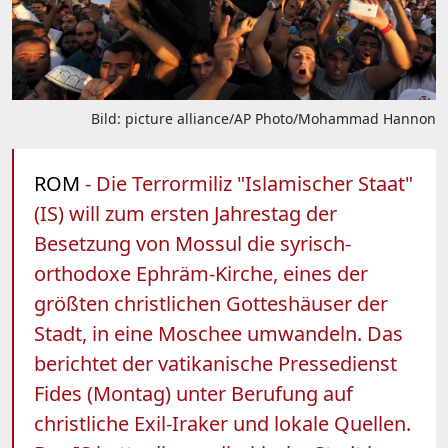
Bild: picture alliance/AP Photo/Mohammad Hannon
ROM
- Die Terrormiliz "Islamischer Staat"
(IS) will zum ersten Jahrestag der
Besetzung von Mossul die syrisch-
orthodoxe Ephräm-Kirche, eines der
größten christlichen Gotteshäuser der
Stadt, in eine Moschee umwandeln. Das
berichtet der vatikanische Pressedienst
Fides (Montag) unter Berufung auf
christliche Exil-Iraker und lokale Quellen.