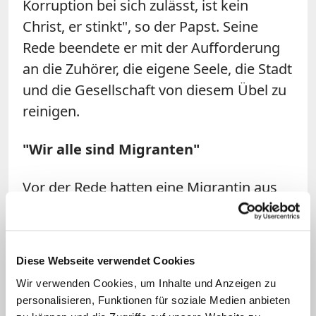
Korruption bei sich zulässt, ist kein
Christ, er stinkt", so der Papst. Seine
Rede beendete er mit der Aufforderung
an die Zuhörer, die eigene Seele, die Stadt
und die Gesellschaft von diesem Übel zu
reinigen.
"Wir alle sind Migranten"
Vor der Rede hatten eine Migrantin aus
den Philippinen, ein Arbeiter und der
Präsident des Appellationsgerichtshofs
von Neapel, Antonio Buonajuto, kurze
Diese Webseite verwendet Cookies
Grußworte an den Papst gerichtet, auf
Wir verwenden Cookies, um Inhalte und Anzeigen zu
die Franziskus einging. Besonders
personalisieren, Funktionen für soziale Medien anbieten
betonte er dabei das Recht von