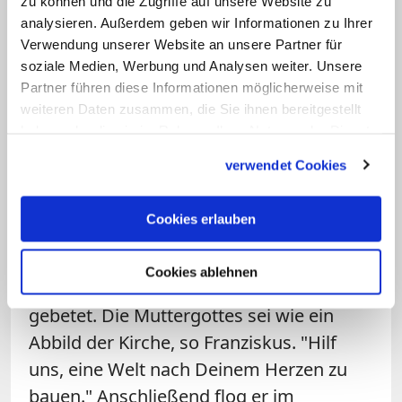
zu können und die Zugriffe auf unsere Website zu
Migranten auf eine würdige Behandlung.
analysieren. Außerdem geben wir Informationen zu Ihrer
Verwendung unserer Website an unsere Partner für
Diese seien nicht Bürger zweiter Klasse.
soziale Medien, Werbung und Analysen weiter. Unsere
"Wir alle sind Migranten, wir sind alle auf
Partner führen diese Informationen möglicherweise mit
dem Weg des Lebens".
weiteren Daten zusammen, die Sie ihnen bereitgestellt
haben oder die sie im Rahmen Ihrer Nutzung der Dienste
Zu Beginn der Tagesreise war Franziskus
gesammelt haben.
verwendet Cookies
im Hubschrauber zunächst in das rund
30 Kilometer südlich gelegene
Cookies erlauben
Marienheiligtum Pompeji geflogen und
hatte in der dortigen Basilika vor dem
Cookies ablehnen
Gnadenbild der "Maria vom Rosenkranz"
gebetet. Die Muttergottes sei wie ein
Abbild der Kirche, so Franziskus. "Hilf
uns, eine Welt nach Deinem Herzen zu
bauen." Anschließend flog er im