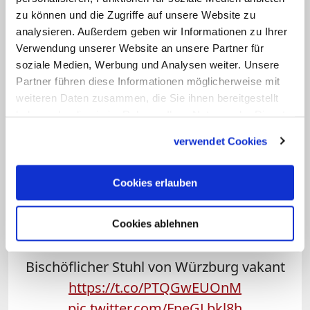
bischofslosen Zeit einen
zu können und die Zugriffe auf unsere Website zu
Diözesanadministrator wählen. Der
analysieren. Außerdem geben wir Informationen zu Ihrer
besitzt gemäß Kirchenrecht alle Rechte
Verwendung unserer Website an unsere Partner für
und Pflichten eines Bischofs, darf jedoch
soziale Medien, Werbung und Analysen weiter. Unsere
nichts verfügen, was in die Rechte eines
Partner führen diese Informationen möglicherweise mit
weiteren Daten zusammen, die Sie ihnen bereitgestellt
neuen Bischofs eingreifen könnte – so
haben oder die sie im Rahmen Ihrer Nutzung der Dienste
etwa das Errichten oder Auflösen von
gesammelt haben.
verwendet Cookies
Pfarreien. Bis zur Wahl führt Ulrich Boom
(69) als dienstältester Weihbischof die
Cookies erlauben
Geschäfte. Mit dem Rücktritt des
Bischofs erlischt zugleich auch das Amt
Cookies ablehnen
von Generalvikar Thomas Keßler. (bod)
Bischöflicher Stuhl von Würzburg vakant
https://t.co/PTQGwEUOnM
pic.twitter.com/FneGLbkl8h