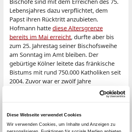
Bischöfe sind mit dem Erreichen des 75.
Lebensjahres dazu verpflichtet, dem
Papst ihren Rücktritt anzubieten.
Hofmann hatte
diese Altersgrenze
bereits im Mai erreicht
, durfte aber bis
zum 25. Jahrestag seiner Bischofsweihe
am Sonntag im Amt bleiben. Der
gebürtige Kölner leitete das fränkische
Bistums mit rund 750.000 Katholiken seit
2004. Zuvor war er zwölf Jahre
Weihbischof im Erzbistum Köln.
Das Würzburger Domkapitel wird am
Donnerstag für die kommissarische
Diese Webseite verwendet Cookies
Verwaltung des Bistums in der
Wir verwenden Cookies, um Inhalte und Anzeigen zu
personalisieren, Funktionen für soziale Medien anbieten