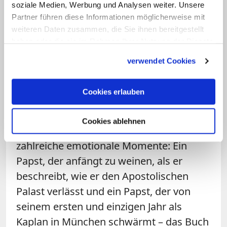
soziale Medien, Werbung und Analysen weiter. Unsere
Papst korrigieren, so der bayerische
Partner führen diese Informationen möglicherweise mit
Publizist und langjährige Papstkenner.
weiteren Daten zusammen, die Sie ihnen bereitgestellt
Und in der Tat, im neuen Buch finden sich
haben oder die sie im Rahmen Ihrer Nutzung der Dienste
Seitenblicke auf Josef Ratzinger, die man
gesammelt haben.
verwendet Cookies
nicht vermutet hätte. Peter Seewald, der
nach "Salz der Erde", "Licht der Welt" und
Cookies erlauben
"Gott und die Welt" nun das vierte
Interview mit Josef Ratzinger
Cookies ablehnen
veröffentlicht, entlockt dem Papst
zahlreiche emotionale Momente: Ein
Papst, der anfängt zu weinen, als er
beschreibt, wie er den Apostolischen
Palast verlässt und ein Papst, der von
seinem ersten und einzigen Jahr als
Kaplan in München schwärmt – das Buch