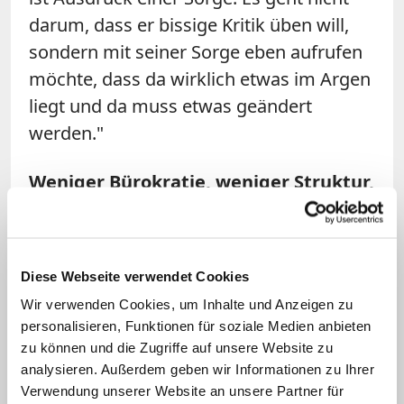
darum, dass er bissige Kritik üben will,
sondern mit seiner Sorge eben aufrufen
möchte, dass da wirklich etwas im Argen
liegt und da muss etwas geändert
werden."
Weniger Bürokratie, weniger Struktur,
mehr Armut
Weniger Bürokratie, weniger Struktur,
Diese Webseite verwendet Cookies
mehr Armut – das würde auch Papst
Wir verwenden Cookies, um Inhalte und Anzeigen zu
Franziskus der deutschen Kirche mit auf
personalisieren, Funktionen für soziale Medien anbieten
den Weg geben, ist sich auch Peter
zu können und die Zugriffe auf unsere Website zu
Seewald sicher. Überhaupt müssten die
analysieren. Außerdem geben wir Informationen zu Ihrer
Deutschen ihr Zerrbild vom emeritierten
Verwendung unserer Website an unsere Partner für