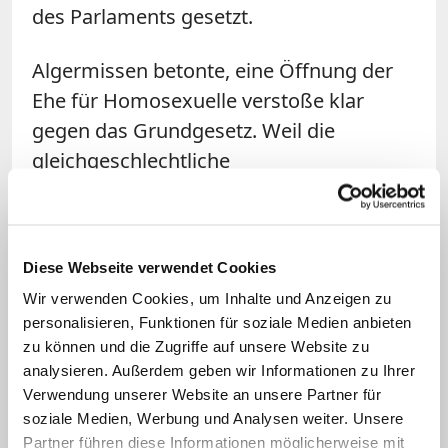
des Parlaments gesetzt.
Algermissen betonte, eine Öffnung der
Ehe für Homosexuelle verstoße klar
gegen das Grundgesetz. Weil die
gleichgeschlechtliche
Lebenspartnerschaft aus sich heraus
keine Kinder hervorbringen könne, werde
eine tiefe Konfusion des Verständnisses
Diese Webseite verwendet Cookies
von Ehe herbeigeführt. Algermissen hofft
Wir verwenden Cookies, um Inhalte und Anzeigen zu
jetzt auf eine Verfassungsklage gegen
personalisieren, Funktionen für soziale Medien anbieten
das Gesetz.
zu können und die Zugriffe auf unsere Website zu
analysieren. Außerdem geben wir Informationen zu Ihrer
Verwendung unserer Website an unsere Partner für
Linktipp: Konservative Glaubensfreude
soziale Medien, Werbung und Analysen weiter. Unsere
Es ist das wohl größte bundesweite Treffen von
Partner führen diese Informationen möglicherweise mit