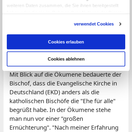
konservativen katholischen Gruppen. Seit 14 Jahren
weiteren Daten zusammen, die Sie ihnen bereitgestellt
organisiert das "Forum deutscher Katholiken"
haben oder die sie im Rahmen Ihrer Nutzung der Dienste
seinen dreitägigen Kongress "Freude am Glauben".
gesammelt haben.
Im Mittelpunkt standen an diesem Wochenende in
verwendet Cookies
Fulda die Diskussionen, wie in einer als
"entchristlicht" kritisierten Gesellschaft neue
Aufbrüche für Kirche und Glaube entstehen
Cookies erlauben
könnten. (Artikel vom Juli 2014)
Zum Artikel
Cookies ablehnen
Mit Blick auf die Ökumene bedauerte der
Bischof, dass die Evangelische Kirche in
Deutschland (EKD) anders als die
katholischen Bischöfe die "Ehe für alle"
begrüßt habe. In der Ökumene stehe
man nun vor einer "großen
Ernüchterung". "Nach meiner Erfahrung