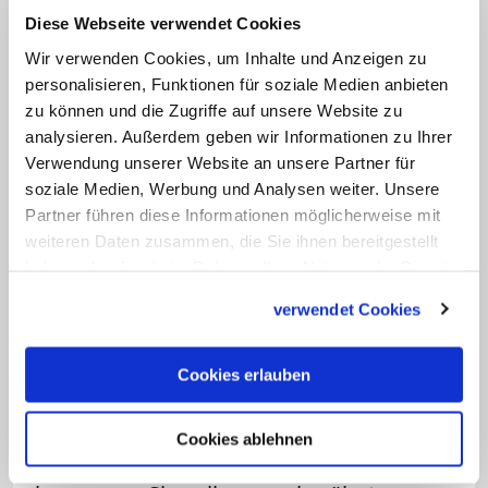
Diese Webseite verwendet Cookies
Für den vorläufigen Planungsstopp beim
Wir verwenden Cookies, um Inhalte und Anzeigen zu
Kardinal-Döpfner-Haus gaben auch
personalisieren, Funktionen für soziale Medien anbieten
Mehrkosten bei der Umgestaltung des
zu können und die Zugriffe auf unsere Website zu
Diözesanmuseums den Ausschlag. Hier
analysieren. Außerdem geben wir Informationen zu Ihrer
sei statt der angesetzten 46 Millionen
Verwendung unserer Website an unsere Partner für
soziale Medien, Werbung und Analysen weiter. Unsere
Euro nun mit 56 Millionen Euro zu
Partner führen diese Informationen möglicherweise mit
rechnen, hieß es. Etwa die Hälfte der
weiteren Daten zusammen, die Sie ihnen bereitgestellt
Steigerung sei auf höhere Baupreise
haben oder die sie im Rahmen Ihrer Nutzung der Dienste
zurückzuführen, der Rest auf "trotz
gesammelt haben.
verwendet Cookies
intensiver Voruntersuchung zunächst
nicht erkannte Mängel in der
Cookies erlauben
Bausubstanz". Die Sanierung des seit
2013 aus Gründen des Brandschutzes
Cookies ablehnen
geschlossenen Museums wurde im Juli