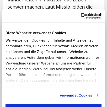
schwer machen. Laut Missio leiden die
Christen in Pakistan unter sozialer
Ungerechtigkeit, religiöser
Diskriminierung, fehlenden
Diese Webseite verwendet Cookies
Bildungsmöglichkeiten, Korruption und
Wir verwenden Cookies, um Inhalte und Anzeigen zu
Angst vor Terroranschlägen. Rund 96
personalisieren, Funktionen für soziale Medien anbieten
Prozent der rund 179 Millionen
zu können und die Zugriffe auf unsere Website zu
Einwohner Pakistans seien Muslime, mit
analysieren. Außerdem geben wir Informationen zu Ihrer
2,8 Millionen Einwohnern stellten die
Verwendung unserer Website an unsere Partner für
soziale Medien, Werbung und Analysen weiter. Unsere
Christen die größte nicht-muslimische
Partner führen diese Informationen möglicherweise mit
Minderheit, so die Auskunft des
weiteren Daten zusammen, die Sie ihnen bereitgestellt
Hilfswerks.
haben oder die sie im Rahmen Ihrer Nutzung der Dienste
gesammelt haben.
verwendet Cookies
Lebendige Kirche in Pakistan