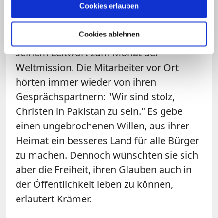
Cookies erlauben
Trotz aller Unterdrückung sei die
katholische Kirche Pakistans aber eine
Cookies ablehnen
lebendige Kirche, betont Krämer in
seinem Leitwort zum Monat der
Weltmission. Die Mitarbeiter vor Ort
hörten immer wieder von ihren
Gesprächspartnern: "Wir sind stolz,
Christen in Pakistan zu sein." Es gebe
einen ungebrochenen Willen, aus ihrer
Heimat ein besseres Land für alle Bürger
zu machen. Dennoch wünschten sie sich
aber die Freiheit, ihren Glauben auch in
der Öffentlichkeit leben zu können,
erläutert Krämer.