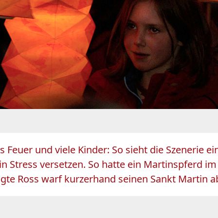
s Feuer und viele Kinder: So sieht die Szenerie 
n Stress versetzen. So hatte ein Martinspferd 
e Ross warf kurzerhand seinen Sankt Martin ab 