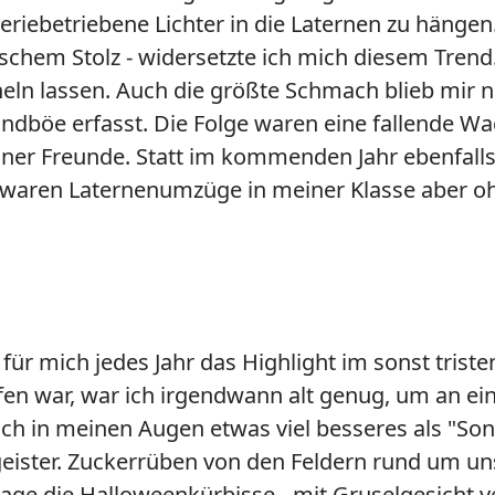
riebetriebene Lichter in die Laternen zu hänge
alschem Stolz - widersetzte ich mich diesem Tren
eln lassen. Auch die größte Schmach blieb mir
Windböe erfasst. Die Folge waren eine fallende 
ner Freunde. Statt im kommenden Jahr ebenfalls 
waren Laternenumzüge in meiner Klasse aber ohne
r mich jedes Jahr das Highlight im sonst trist
fen war, war ich irgendwann alt genug, um an ei
lich in meinen Augen etwas viel besseres als "
ister. Zuckerrüben von den Feldern rund um u
age die Halloweenkürbisse - mit Gruselgesicht ve