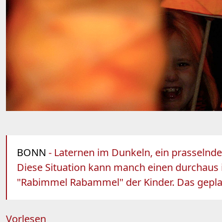
BONN
- Laternen im Dunkeln, ein prasselnde
Diese Situation kann manch einen durchaus i
"Rabimmel Rabammel" der Kinder. Das geplagt
Vorlesen