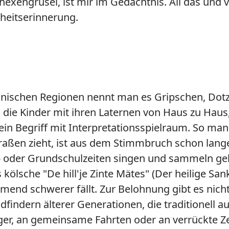
engrusel, ist mir im Gedächtnis. All das und v
dheitserinnerung.
heinischen Regionen nennt man es Gripschen, Do
die Kinder mit ihren Laternen von Haus zu Hau
 ein Begriff mit Interpretationsspielraum. So m
raßen zieht, ist aus dem Stimmbruch schon lange
- oder Grundschulzeiten singen und sammeln geh
kölsche "De hill'je Zinte Mätes" (Der heilige Sank
mend schwerer fällt. Zur Belohnung gibt es nich
dfindern älterer Generationen, die traditionell
r, an gemeinsame Fahrten oder an verrückte Zeite