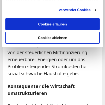
haben oder die sie im Rahmen Ihrer Nutzung der Dienste
erfreut von der breiten Akzeptanz des
gesammelt haben.
Umstiegs auf regenerative Energien,
verwendet Cookies
warnte aber davor, die Lasten einseitig zu
verteilen. Starke Schultern könnten und
Cookies erlauben
müssten mehr tragen als schwächere.
Dies sei zu berücksichtigen, wenn es um
Cookies ablehnen
die Entlastung bestimmter Unternehmen
von der steuerlichen Mitfinanzierung
erneuerbarer Energien oder um das
Problem steigender Stromkosten für
sozial schwache Haushalte gehe.
Konsequenter die Wirtschaft
umstrukturieren