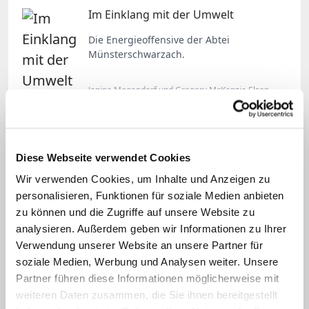
Im Einklang mit der Umwelt
Die Energieoffensive der Abtei
Münsterschwarzach.
Janina Mogendorf und Gregory McKenzie Elson
VIDEO ANSEHEN
Diese Webseite verwendet Cookies
Marx sagte, eine "allzu zaghafte und
Wir verwenden Cookies, um Inhalte und Anzeigen zu
zögerliche Klimapolitik" in den westlichen
personalisieren, Funktionen für soziale Medien anbieten
Ländern bewirke soziale
zu können und die Zugriffe auf unsere Website zu
analysieren. Außerdem geben wir Informationen zu Ihrer
Ungerechtigkeiten, die Christen nicht kalt
Verwendung unserer Website an unsere Partner für
lassen dürften. Ähnliches gelte für die
soziale Medien, Werbung und Analysen weiter. Unsere
Debatte über die Energiewende in
Partner führen diese Informationen möglicherweise mit
Deutschland. Der Kardinal zeigte sich
weiteren Daten zusammen, die Sie ihnen bereitgestellt