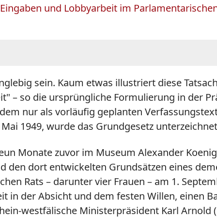
er Eingaben und Lobbyarbeit im Parlamentarischen 
glebig sein. Kaum etwas illustriert diese Tatsac
t" – so die ursprüngliche Formulierung in der Prä
s dem nur als vorläufig geplanten Verfassungste
Mai 1949, wurde das Grundgesetz unterzeichnet, m
neun Monate zuvor im Museum Alexander Koenig
 den dort entwickelten Grundsätzen eines demo
ischen Rats – darunter vier Frauen – am 1. Septe
it in der Absicht und dem festen Willen, einen B
rhein-westfälische Ministerpräsident Karl Arnold 