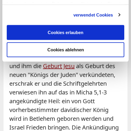
haben oder die sie im Rahmen Ihrer Nutzung der Dienste
Micha und die Geburt Jesu
gesammelt haben.
verwendet Cookies
Hunderte Jahre später noch zeigt der
Autor des Evangeliums nach Matthäus
,
Cookies erlauben
dass das Buch Micha
Oppositionsliteratur ist. Als die
Cookies ablehnen
Sterndeuter zu König Herodes kamen
und ihm die
Geburt Jesu
als Geburt des
neuen "Königs der Juden" verkündeten,
erschrak er und die Schriftgelehrten
verwiesen ihn auf das in Micha 5,1-3
angekündigte Heil: ein von Gott
vorherbestimmter davidischer König
wird in Betlehem geboren werden und
Israel Frieden bringen. Die Ankündigung