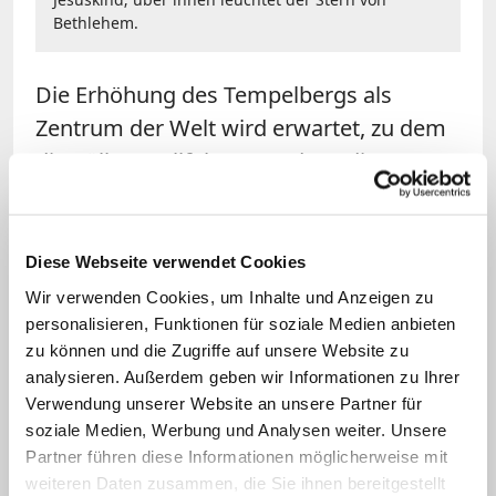
Bethlehem.
Die Erhöhung des Tempelbergs als
Zentrum der Welt wird erwartet, zu dem
die Völker wallfahrten und wo die
feindlichen Nationen vernichtend
geschlagen werden. Jerusalem wird zum
Ort der Hoffnung auf einen neuen
Diese Webseite verwendet Cookies
davidischen Herrscher. Diese Verheißung
Wir verwenden Cookies, um Inhalte und Anzeigen zu
widerspricht im Exil dem
personalisieren, Funktionen für soziale Medien anbieten
zu können und die Zugriffe auf unsere Website zu
Herrschaftsanspruch der Babylonier und
analysieren. Außerdem geben wir Informationen zu Ihrer
dem Weltbild des persischen Reiches,
Verwendung unserer Website an unsere Partner für
dessen Provinz Juda nach dem Exil
soziale Medien, Werbung und Analysen weiter. Unsere
wurde.
Partner führen diese Informationen möglicherweise mit
weiteren Daten zusammen, die Sie ihnen bereitgestellt