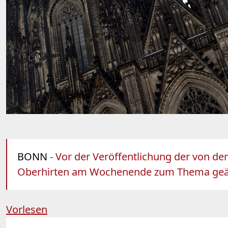
BONN
- Vor der Veröffentlichung der von d
Oberhirten am Wochenende zum Thema geäuß
Vorlesen