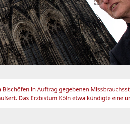
en Bischöfen in Auftrag gegebenen Missbrauchss
ert. Das Erzbistum Köln etwa kündigte eine u