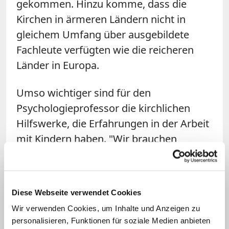
gekommen. Hinzu komme, dass die
Kirchen in ärmeren Ländern nicht in
gleichem Umfang über ausgebildete
Fachleute verfügten wie die reicheren
Länder in Europa.
Umso wichtiger sind für den
Psychologieprofessor die kirchlichen
Hilfswerke, die Erfahrungen in der Arbeit
mit Kindern haben. "Wir brauchen
Institutionen wie das
Kindermissionswerk und missio, die
Vorwissen über die Situation von Kindern
Diese Webseite verwendet Cookies
in den verschiedenen Ländern haben". So
Wir verwenden Cookies, um Inhalte und Anzeigen zu
unterstützen die Sternsinger etwa ein
personalisieren, Funktionen für soziale Medien anbieten