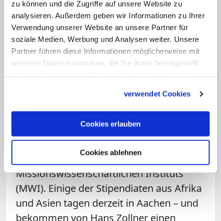
Projekt am Hauptbahnhof der
zu können und die Zugriffe auf unsere Website zu
Millionenstadt Bangalore in Indien, das
analysieren. Außerdem geben wir Informationen zu Ihrer
Verwendung unserer Website an unsere Partner für
mit Straßenkindern arbeitet - von denen
soziale Medien, Werbung und Analysen weiter. Unsere
viele bereits Gewalterfahrungen gemacht
Partner führen diese Informationen möglicherweise mit
haben.
weiteren Daten zusammen, die Sie ihnen bereitgestellt
haben oder die sie im Rahmen Ihrer Nutzung der Dienste
Schulung von Stipendiaten aus Afrika
gesammelt haben.
verwendet Cookies
und Asien
Cookies erlauben
Ein ganz anderes Beispiel für die
Präventionsarbeit ist die
Cookies ablehnen
Nachwuchsförderung des
Missionswissenschaftlichen Instituts
(MWI). Einige der Stipendiaten aus Afrika
und Asien tagen derzeit in Aachen – und
bekommen von Hans Zollner einen