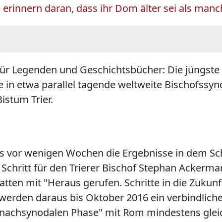
e erinnern daran, dass ihr Dom älter sei als man
für Legenden und Geschichtsbücher: Die jüngste T
e in etwa parallel tagende weltweite Bischofssy
stum Trier.
s vor wenigen Wochen die Ergebnisse in dem Sc
er Schritt für den Trierer Bischof Stephan Ackerm
en mit "Heraus gerufen. Schritte in die Zukun
 werden daraus bis Oktober 2016 ein verbindli
er "nachsynodalen Phase" mit Rom mindestens glei