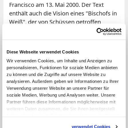
Francisco am 13. Mai 2000. Der Text
enthält auch die Vision eines "Bischofs in
Weiß", der von Schüssen getroffen
zusammenbricht. Schwester Lucia und
Johannes Paul II. sahen darin einen
Bezug auf das
Papstattentat
vom 13. Mai
Diese Webseite verwendet Cookies
1981.
Wir verwenden Cookies, um Inhalte und Anzeigen zu
personalisieren, Funktionen für soziale Medien anbieten
Das offizielle Motto der Reise von Papst
zu können und die Zugriffe auf unsere Website zu
Franziskus lautet "Mit Maria, Pilger in
analysieren. Außerdem geben wir Informationen zu Ihrer
Hoffnung und in Frieden". Das Logo ist
Verwendung unserer Website an unsere Partner für
soziale Medien, Werbung und Analysen weiter. Unsere
ein Rosenkranz in Herzform. Die
Partner führen diese Informationen möglicherweise mit
Madonna von Fatima hatte während ihrer
weiteren Daten zusammen, die Sie ihnen bereitgestellt
Erscheinungen zu regelmäßigem
haben oder die sie im Rahmen Ihrer Nutzung der Dienste
Rosenkranzgebet ermutigt. (KNA)
gesammelt haben.
verwendet Cookies