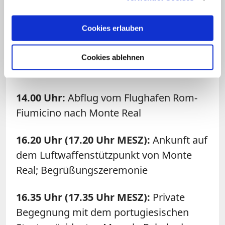
Das detaillierte Programm der
Fatima-Reise von Papst
Cookies erlauben
Franziskus:
Cookies ablehnen
Freitag, 12. Mai 2017
14.00 Uhr:
Abflug vom Flughafen Rom-
Fiumicino nach Monte Real
16.20 Uhr (17.20 Uhr MESZ):
Ankunft auf
dem Luftwaffenstützpunkt von Monte
Real; Begrüßungszeremonie
16.35 Uhr (17.35 Uhr MESZ):
Private
Begegnung mit dem portugiesischen