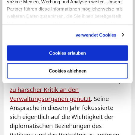
Papstes und ihrer Vorgesetzten folgen.
soziale Medien, Werbung und Analysen weiter. Unsere
Über seine Erneuerungsversuche im
Partner führen diese Informationen möglicherweise mit
weiteren Daten zusammen, die Sie ihnen bereitgestellt
Vatikan sagte Franziskus: "In Rom
haben oder die sie im Rahmen Ihrer Nutzung der Dienste
Reformen zu machen, ist wie die
gesammelt haben.
verwendet Cookies
ägyptische Sphinx mit einer Zahnbürste
zu putzen."
Cookies erlauben
Franziskus hatte bereits in den Vorjahren
die Ansprachen vor der Kurie, an der
Cookies ablehnen
immer zahlreiche Kardinäle teilnehmen,
zu harscher Kritik an den
Verwaltungsorganen genutzt
. Seine
Ansprache in diesem Jahr fokussierte
sich eigentlich auf die Wichtigkeit der
diplomatischen Beziehungen des
Vatikans und das Verhältnis zu anderen