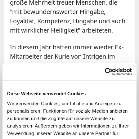
große Mehrheit treuer Menschen, die
"mit bewundernswerter Hingabe,
Loyalität, Kompetenz, Hingabe und auch
mit wirklicher Heiligkeit" arbeiteten.
In diesem Jahr hatten immer wieder Ex-
Mitarbeiter der Kurie von Intrigen im
Vatikan berichtet. Es sei sehr wichtig,
diese "unausgeglichene und degenerierte
Logik der Komplotte und der kleinen
Gruppen" zu überwinden, "die in
Diese Webseite verwendet Cookies
Wirklichkeit ein Krebsgeschwür
Wir verwenden Cookies, um Inhalte und Anzeigen zu
darstellen, das zur Selbstbezogenheit
personalisieren, Funktionen für soziale Medien anbieten
zu können und die Zugriffe auf unsere Website zu
führt", sagte der Papst. Die Mitarbeiter
analysieren. Außerdem geben wir Informationen zu Ihrer
der Kurie müssten den Willen des
Verwendung unserer Website an unsere Partner für