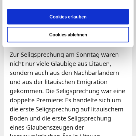
#Beatification
of
#Teofilius
#Matulionis
#bishop
and
#martyr
#Vilnius
#Lithuania
Cookies erlauben
pic.twitter.com/XDRu3mZvJ4
Cookies ablehnen
— Aiste (@zydaite)
25. Juni 2017
Zur Seligsprechung am Sonntag waren
nicht nur viele Gläubige aus Litauen,
sondern auch aus den Nachbarländern
und aus der litauischen Emigration
gekommen. Die Seligsprechung war eine
doppelte Premiere: Es handelte sich um
die erste Seligsprechung auf litauischem
Boden und die erste Seligsprechung
eines Glaubenszeugen der