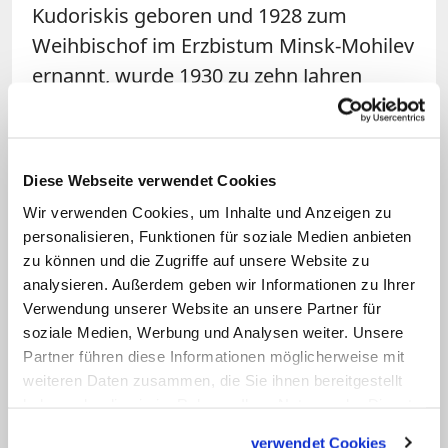
Kudoriskis geboren und 1928 zum
Weihbischof im Erzbistum Minsk-Mohilev
ernannt, wurde 1930 zu zehn Jahren
Arbeitslager auf den Solowezki-Inseln im
Weißen Meer verurteilt, kam jedoch nach
drei Jahren krank und entkräftet frei.
Diese Webseite verwendet Cookies
Nach der Besetzung Litauens durch die
Wir verwenden Cookies, um Inhalte und Anzeigen zu
Rote Armee 1944 lebte er von 1946 bis
personalisieren, Funktionen für soziale Medien anbieten
1956 in Internierung, anschließend in
zu können und die Zugriffe auf unsere Website zu
Hausarrest. Im Februar 1962 erhielt er,
analysieren. Außerdem geben wir Informationen zu Ihrer
Verwendung unserer Website an unsere Partner für
obwohl an seiner Amtsausübung
soziale Medien, Werbung und Analysen weiter. Unsere
gehindert, den Titel eines Erzbischofs; am
Partner führen diese Informationen möglicherweise mit
20. August desselben Jahres starb er
weiteren Daten zusammen, die Sie ihnen bereitgestellt
unter ungeklärten Umständen.
haben oder die sie im Rahmen Ihrer Nutzung der Dienste
gesammelt haben.
verwendet Cookies