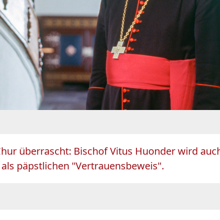
hur überrascht: Bischof Vitus Huonder wird auch
 als päpstlichen "Vertrauensbeweis".