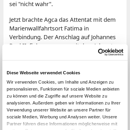
sei "nicht wahr".
Jetzt brachte Agca das Attentat mit dem
Marienwallfahrtsort Fatima in
Verbindung. Der Anschlag auf Johannes
Paul II. fiel zusammen mit dem Jahrestag
der ersten Erscheinungen in dem
portugiesischen Dorf am 13. Mai 1917.
"Die einzige Spur ist Fatima", sagte Agca
Diese Webseite verwendet Cookies
der Zeitung. "Gott wollte, dass ich auf
Wir verwenden Cookies, um Inhalte und Anzeigen zu
den Papst schieße, und dann hat er ihm
personalisieren, Funktionen für soziale Medien anbieten
zu können und die Zugriffe auf unsere Website zu
das Leben gerettet. Punkt. Ich stehe im
analysieren. Außerdem geben wir Informationen zu Ihrer
Mittelpunkt des dritten Geheimnisses
Verwendung unserer Website an unsere Partner für
von Fatima." Das sogenannte dritte
soziale Medien, Werbung und Analysen weiter. Unsere
Geheimnis von Fatima, ein Visionsbericht
Partner führen diese Informationen möglicherweise mit