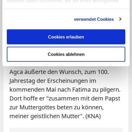
weiteren Daten zusammen, die Sie ihnen bereitgestellt
eines der damaligen Seherkinder, handelt
haben oder die sie im Rahmen Ihrer Nutzung der Dienste
von einem "in Weiß gekleideten Bischof",
gesammelt haben.
der von Schüssen getroffen zu Boden
verwendet Cookies
fällt. Johannes Paul II. hatte diese
Darstellung auf sich bezogen und sein
Cookies erlauben
Überleben der Gottesmutter von Fatima
Cookies ablehnen
zugeschrieben.
Agca äußerte den Wunsch, zum 100.
Jahrestag der Erscheinungen im
kommenden Mai nach Fatima zu pilgern.
Dort hoffe er "zusammen mit dem Papst
zur Muttergottes beten zu können,
meiner geistlichen Mutter". (KNA)