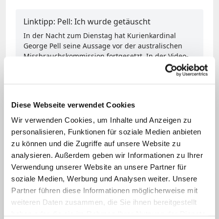
Linktipp: Pell: Ich wurde getäuscht
In der Nacht zum Dienstag hat Kurienkardinal
George Pell seine Aussage vor der australischen
Missbrauchskommission fortgesetzt. In der Video-
Befragung belastete er den damaligen Bischof
seines Heimatbistums Ballarat schwer.
Zum Artikel
Diese Webseite verwendet Cookies
Wir verwenden Cookies, um Inhalte und Anzeigen zu
KNA
personalisieren, Funktionen für soziale Medien anbieten
zu können und die Zugriffe auf unsere Website zu
analysieren. Außerdem geben wir Informationen zu Ihrer
Verwendung unserer Website an unsere Partner für
soziale Medien, Werbung und Analysen weiter. Unsere
Partner führen diese Informationen möglicherweise mit
weiteren Daten zusammen, die Sie ihnen bereitgestellt
haben oder die sie im Rahmen Ihrer Nutzung der Dienste