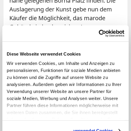
nahe gelegenen Borna Platz finden. Die
Auslagerung der Kunst gebe nun dem
Käufer die Möglichkeit, das marode
Gebäude in hochpreisiger Lage
abzureißen, so der Propst. Über den
weiteren Verbleib seiner Kunst nach der
Entwidmung der Kirche liegt Kühn seit
Diese Webseite verwendet Cookies
längerem mit der Propsteigemeinde im
Wir verwenden Cookies, um Inhalte und Anzeigen zu
Rechtsstreit. Im Mai 2015 war die Pfarrei
personalisieren, Funktionen für soziale Medien anbieten
zu können und die Zugriffe auf unsere Website zu
in einen knapp 30 Millionen Euro teuren
analysieren. Außerdem geben wir Informationen zu Ihrer
Kirchenneubau in der Innenstadt
Verwendung unserer Website an unsere Partner für
umgesiedelt.
soziale Medien, Werbung und Analysen weiter. Unsere
Partner führen diese Informationen möglicherweise mit
Sachsens Landesamt für Denkmalpflege
weiteren Daten zusammen, die Sie ihnen bereitgestellt
haben oder die sie im Rahmen Ihrer Nutzung der Dienste
hatte die 1982 fertiggestellte
gesammelt haben.
Propsteikirche samt Innenausstattung
verwendet Cookies