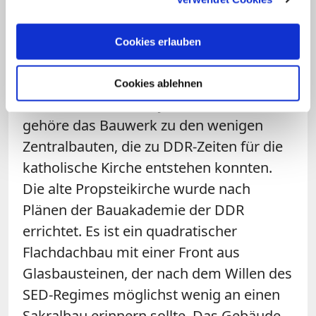
und angrenzenden Gebäuden wenige
Wochen nach ihrer Profanierung 2015
Cookies erlauben
überraschend unter Denkmalschutz
gestellt. Es sei ein "besonderes Zeugnis
Cookies ablehnen
der DDR-Architektur jener Zeit". Ferner
gehöre das Bauwerk zu den wenigen
Zentralbauten, die zu DDR-Zeiten für die
katholische Kirche entstehen konnten.
Die alte Propsteikirche wurde nach
Plänen der Bauakademie der DDR
errichtet. Es ist ein quadratischer
Flachdachbau mit einer Front aus
Glasbausteinen, der nach dem Willen des
SED-Regimes möglichst wenig an einen
Sakralbau erinnern sollte. Das Gebäude