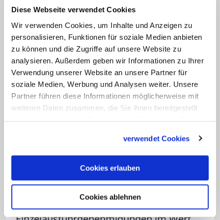
wies der Erzbischof zurück. "Europa
Diese Webseite verwendet Cookies
sollte nicht die Rüstungsexporte lockern,
Wir verwenden Cookies, um Inhalte und Anzeigen zu
sondern miteinander einschränken."
personalisieren, Funktionen für soziale Medien anbieten
zu können und die Zugriffe auf unsere Website zu
Schick reagierte damit auf den
analysieren. Außerdem geben wir Informationen zu Ihrer
Rüstungsexportbericht
, der am Mittwoch
Verwendung unserer Website an unsere Partner für
im Bundeskabinett beschlossen werden
soziale Medien, Werbung und Analysen weiter. Unsere
Partner führen diese Informationen möglicherweise mit
soll. Zahlen hatte die "Welt am Sonntag"
weiteren Daten zusammen, die Sie ihnen bereitgestellt
vorab veröffentlicht. Demnach wurden
haben oder die sie im Rahmen Ihrer Nutzung der Dienste
im Jahr 2015 Einzelgenehmigungen für
gesammelt haben.
verwendet Cookies
die Ausfuhr von Rüstungsgütern in Höhe
von 7,86 Milliarden Euro erteilt. Das
Cookies erlauben
entspricht beinahe einer Verdoppelung
im Vergleich zum Vorjahr: 2014 hatte die
Cookies ablehnen
Bundesregierung
Einzelausfuhrgenehmigungen im Wert