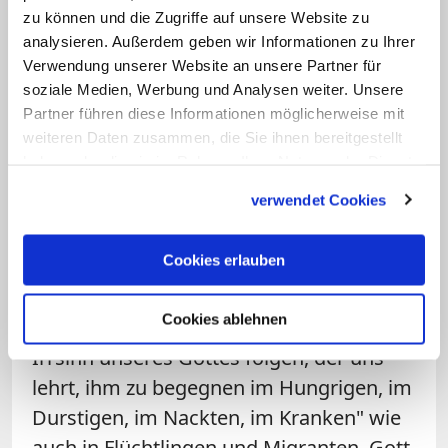
Gegenwart brauche junge Menschen
zu können und die Zugriffe auf unsere Website zu
"mit Stiefeln an den Füßen", so der Papst.
analysieren. Außerdem geben wir Informationen zu Ihrer
"Wenn du nicht dein Bestes gibst, wird
Verwendung unserer Website an unsere Partner für
die Welt sich nicht verändern", appellierte
soziale Medien, Werbung und Analysen weiter. Unsere
Partner führen diese Informationen möglicherweise mit
er an die Hörer. "Die Geschichte verlangt
weiteren Daten zusammen, die Sie ihnen bereitgestellt
heute von uns, dass wir unsere Würde
haben oder die sie im Rahmen Ihrer Nutzung der Dienste
verteidigen und nicht zulassen, dass
gesammelt haben.
verwendet Cookies
andere über unsere Zukunft
entscheiden."
Cookies erlauben
Christliches Engagement in der
Cookies ablehnen
Gesellschaft nannte Franziskus "dem
Irrsinn unseres Gottes folgen, der uns
lehrt, ihm zu begegnen im Hungrigen, im
Durstigen, im Nackten, im Kranken" wie
auch in Flüchtlingen und Migranten. Gott