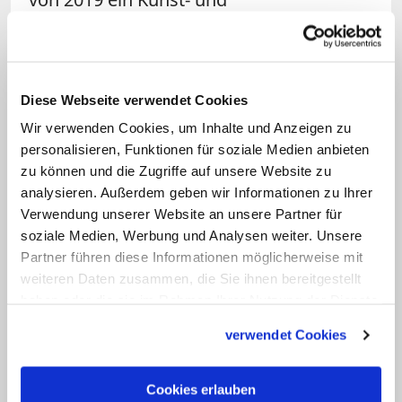
Kommunikationszentrum werden. Der
Förderverein hatte kürzlich mitgeteilt,
dass dank großzügiger Spenden
Diese Webseite verwendet Cookies
inzwischen auch die historische
Wir verwenden Cookies, um Inhalte und Anzeigen zu
Rekonstruktion von Kuppel und
Kreuz
personalisieren, Funktionen für soziale Medien anbieten
gesichert sei. (dpa)
zu können und die Zugriffe auf unsere Website zu
analysieren. Außerdem geben wir Informationen zu Ihrer
Verwendung unserer Website an unsere Partner für
Linktipp: Nach Kreuzverbot: Lehrerin trägt
Fisch-Symbol
soziale Medien, Werbung und Analysen weiter. Unsere
Partner führen diese Informationen möglicherweise mit
Diese Lehrerin gibt nicht auf: Im April war ihr
weiteren Daten zusammen, die Sie ihnen bereitgestellt
untersagt worden, eine Kette mit Kreuz-Anhänger
zu tragen. Das verstoße gegen das
haben oder die sie im Rahmen Ihrer Nutzung der Dienste
Neutralitätsgesetz. Nun hat sie offenbar ein neues
gesammelt haben.
verwendet Cookies
Schmuckstück.
Zum Artikel
Cookies erlauben