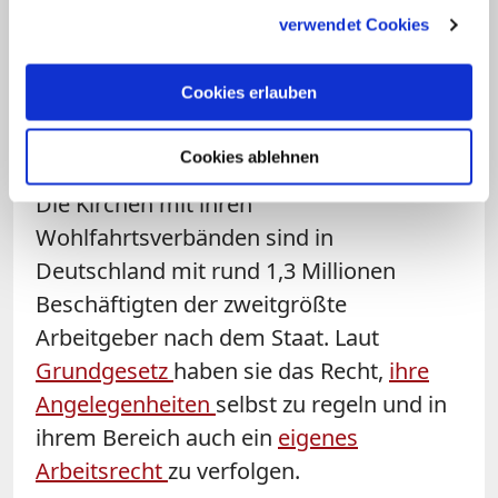
Ausgeschlossen bleiben Arbeitskämpfe
gesammelt haben.
verwendet Cookies
aber, wenn Arbeitnehmer und
Arbeitgeber eine Einigung unter sich
Cookies erlauben
finden. Bei diesem "Dritten Weg" müssen
Gewerkschaften eingebunden werden.
Cookies ablehnen
Die Kirchen mit ihren
Wohlfahrtsverbänden sind in
Deutschland mit rund 1,3 Millionen
Beschäftigten der zweitgrößte
Arbeitgeber nach dem Staat. Laut
Grundgesetz
haben sie das Recht,
ihre
Angelegenheiten
selbst zu regeln und in
ihrem Bereich auch ein
eigenes
Arbeitsrecht
zu verfolgen.