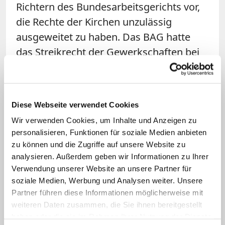
Richtern des Bundesarbeitsgerichts vor,
die Rechte der Kirchen unzulässig
ausgeweitet zu haben. Das BAG hatte
das Streikrecht der Gewerkschaften bei
Kirchen und deren Einrichtungen wie
Krankenhäusern, Altenheimen und
Kindergärten eingeschränkt. Zwar gebe
Diese Webseite verwendet Cookies
es ein Grundrecht auf Streik - aber auch
Wir verwenden Cookies, um Inhalte und Anzeigen zu
das Recht der Kirchen, Angelegenheiten
personalisieren, Funktionen für soziale Medien anbieten
selbstständig zu regeln. Die Richter
zu können und die Zugriffe auf unsere Website zu
wollten einen Ausgleich finden und
analysieren. Außerdem geben wir Informationen zu Ihrer
Verwendung unserer Website an unsere Partner für
legten Bedingungen fest.
soziale Medien, Werbung und Analysen weiter. Unsere
Partner führen diese Informationen möglicherweise mit
Grundsätzlich hatten die Arbeitsrichter in
weiteren Daten zusammen, die Sie ihnen bereitgestellt
Erfurt zwar das Streikverbot gelockert.
haben oder die sie im Rahmen Ihrer Nutzung der Dienste