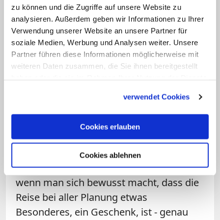
Vorfreude auf die Reise und ein
zu können und die Zugriffe auf unsere Website zu
Wiedersehen mit Freunden geht aus
analysieren. Außerdem geben wir Informationen zu Ihrer
Verwendung unserer Website an unsere Partner für
vielen von Paulus' Briefen hervor, in
soziale Medien, Werbung und Analysen weiter. Unsere
denen er seine Reisepläne schildert. Auch
Partner führen diese Informationen möglicherweise mit
wir freuen uns manchmal schon das
weiteren Daten zusammen, die Sie ihnen bereitgestellt
ganze Jahr auf die Ferien. Doch tritt der
haben oder die sie im Rahmen Ihrer Nutzung der Dienste
gesammelt haben.
heißersehnte Moment dann ein, ist man
verwendet Cookies
nicht selten in seinem Kopf schon wieder
ganz woanders. Gerade im Urlaub oder
Cookies erlauben
bei dem Besuch von Freunden bietet es
sich aber an, abzuschalten und zu
Cookies ablehnen
genießen. Vielleicht gelingt das besser,
wenn man sich bewusst macht, dass die
Reise bei aller Planung etwas
Besonderes, ein Geschenk, ist - genau