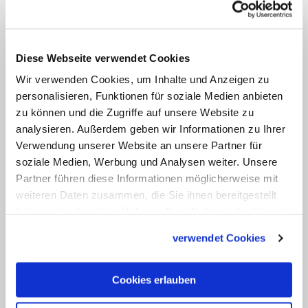
immer wieder auf der Kippe, weil
mehrere der 14 Kirchen im unmittelbaren
Vorfeld erklärten, nun doch nicht an dem
Diese Webseite verwendet Cookies
seit 1961 geplanten Treffen teilnehmen
Wir verwenden Cookies, um Inhalte und Anzeigen zu
zu wollen. (KNA)
personalisieren, Funktionen für soziale Medien anbieten
zu können und die Zugriffe auf unsere Website zu
analysieren. Außerdem geben wir Informationen zu Ihrer
Linktipp: Machtkampf zwischen Moskau und
Konstantinopel
Verwendung unserer Website an unsere Partner für
soziale Medien, Werbung und Analysen weiter. Unsere
Ein herber Rückschlag für das orthodoxe Konzil:
Nun hat als fünfte Landeskirche auch die Kirche
Partner führen diese Informationen möglicherweise mit
von Russland ihre Teilnahme abgesagt. Eine
weiteren Daten zusammen, die Sie ihnen bereitgestellt
Mitschuld an der Krise weist sie allerdings weit von
haben oder die sie im Rahmen Ihrer Nutzung der Dienste
sich.
gesammelt haben.
verwendet Cookies
Zum Artikel
Cookies erlauben