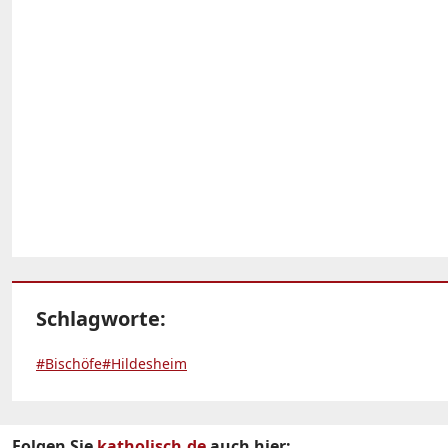
Schlagworte:
#Bischöfe
#Hildesheim
Folgen Sie
katholisch.de
auch hier: